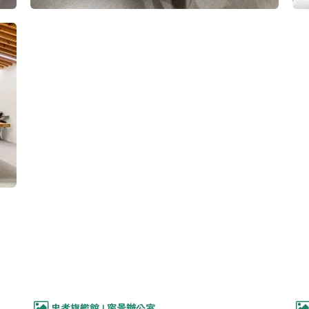
忠孝旗艦館 l 窗景辦公室