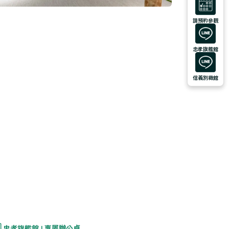
請預約參觀
忠孝旗艦館
信義別緻館
忠孝旗艦館 l 專屬辦公桌