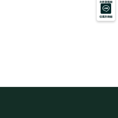
忠孝旗艦館
信義別緻館