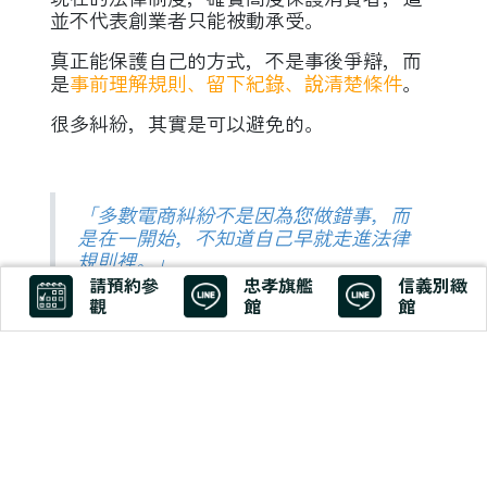
並不代表創業者只能被動承受。
真正能保護自己的方式，
不是事後爭辯，
而
是
事前理解規則、留下紀錄、說清楚條件
。
很多糾紛，其實是可以避免的。
「多數電商糾紛不是因為您做錯事，而
是在一開始，不知道自己早就走進法律
規則裡。」
請預約參
忠孝旗艦
信義別緻
—— 《創業之間》EP26
觀
館
館
創業的路上，本來就已經夠不容易了。
懂一點法律，不是特地為了防人，而是讓自
己走得更穩、更遠。