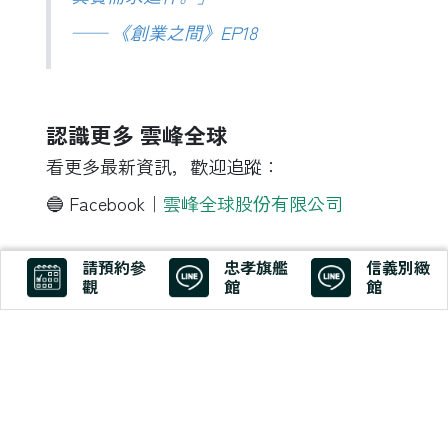
—— 《創業之間》EP18
認識更多 雲峰全球
看更多最新資訊，歡迎追蹤：
🔵 Facebook｜
雲峰全球股份有限公司
請預約參
忠孝旗艦
信義別緻
觀
館
館
🎧 想聽完整故事？
立即收聽
更多創業者的實戰經驗，歡迎關注《創業之
間》Podcast！