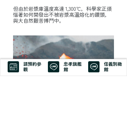
但由於岩漿庫溫度高達 1,300℃，科學家正煩
惱著如何開發出不被岩漿高溫熔化的鑽頭，
與大自然艱苦搏鬥中。
請預約參
忠孝旗艦
信義別緻
觀
館
館