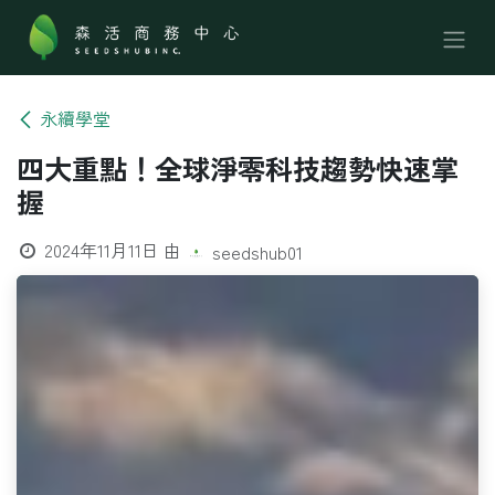
跳至內容
永續學堂
四大重點！全球淨零科技趨勢快速掌
握
2024年11月11日
由
seedshub01