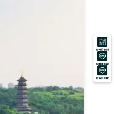
請預約參觀
忠孝旗艦館
信義別緻館