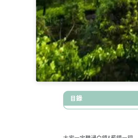
目錄
關於綠能
大家一定聽過白領&藍領一詞，