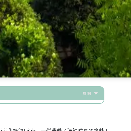
展開
▼
近期[綠領]盛行，一併帶動了職缺成長的趨勢！